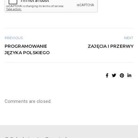
d
o
w
o
d
n
PREVIOUS
NEXT
i
PROGRAMOWANIE
ZAJĘCIA I PRZERWY
j
JĘZYKA POLSKIEGO
ż
e
m
a
s
z
Comments are closed.
d
o
b
r
e