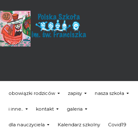
obowiązki rodziców
zapisy
nasza szkoła
i inne..
kontakt
galeria
dla nauczyciela
Kalendarz szkolny
Covid19