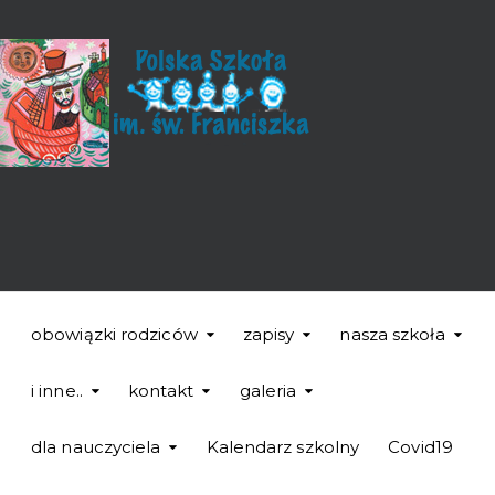
obowiązki rodziców
zapisy
nasza szkoła
i inne..
kontakt
galeria
dla nauczyciela
Kalendarz szkolny
Covid19