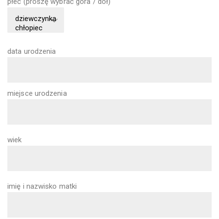
płeć (proszę wybrać góra / dół)
data urodzenia
miejsce urodzenia
wiek
imię i nazwisko matki