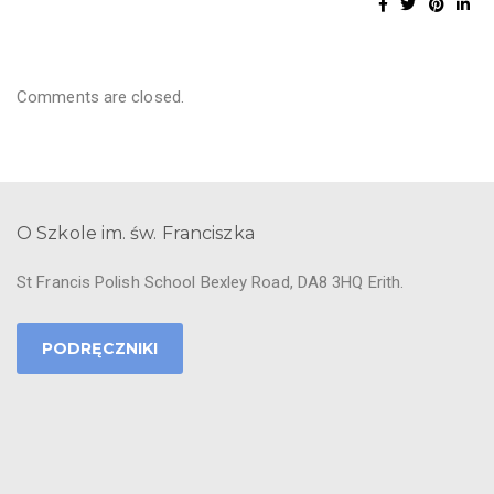
m
a
s
Comments are closed.
z
d
o
b
r
O Szkole im. św. Franciszka
e
i
St Francis Polish School Bexley Road, DA8 3HQ Erith.
n
t
e
PODRĘCZNIKI
n
c
j
e
i