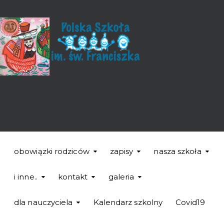
obowiązki rodziców
zapisy
nasza szkoła
i inne..
kontakt
galeria
dla nauczyciela
Kalendarz szkolny
Covid19