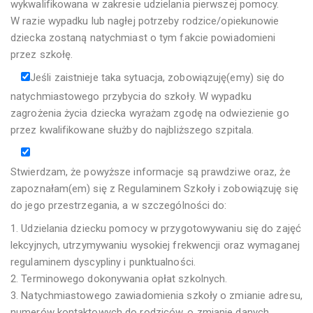
wykwalifikowana w zakresie udzielania pierwszej pomocy.
W razie wypadku lub nagłej potrzeby rodzice/opiekunowie
dziecka zostaną natychmiast o tym fakcie powiadomieni
przez szkołę.
Jeśli zaistnieje taka sytuacja, zobowiązuję(emy) się do
natychmiastowego przybycia do szkoły. W wypadku
zagrożenia życia dziecka wyrażam zgodę na odwiezienie go
przez kwalifikowane służby do najbliższego szpitala.
Stwierdzam, że powyższe informacje są prawdziwe oraz, że
zapoznałam(em) się z Regulaminem Szkoły i zobowiązuję się
do jego przestrzegania, a w szczególności do:
1. Udzielania dziecku pomocy w przygotowywaniu się do zajęć
lekcyjnych, utrzymywaniu wysokiej frekwencji oraz wymaganej
regulaminem dyscypliny i punktualności.
2. Terminowego dokonywania opłat szkolnych.
3. Natychmiastowego zawiadomienia szkoły o zmianie adresu,
numerów kontaktowych do rodziców, o zmianie danych